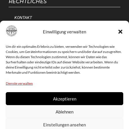
RECHTLICHES
KONTAKT
IMPRESSUM
Einwilligung verwalten
AGB
Um dir ein optimales Erlebnis zu bieten, verwenden wir Technologien wie
DATENSCHUTZERKLÄRUNG
Cookies, um Geräteinformationen zu speichern und/oder darauf zuzugreifen.
COOKIE-RICHTLINIE (EU)
Wenn du diesen Technologien zustimmst, können wir Daten wie das
Surfverhalten oder eindeutige IDs auf dieser Website verarbeiten. Wenn du
deine Einwilligung nicht erteilst oder zurückziehst, können bestimmte
Merkmale und Funktionen beeinträchtigt werden.
ONLINE STORE
Dienste verwalten
FLUGTECHNIK
Akzeptieren
GLEITSCHIRME
Ablehnen
GURTZEUGE
RETTUNGSSCHIRME
Einstellungen ansehen