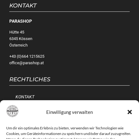
KONTAKT
PARASHOP
Hütte 45
6345 Kössen
Österreich
+43 (0)664 1215625
office@parashop.at
RECHTLICHES
KONTAKT
IMPRESSUM
Einwilligung verwalten
AGB
Um dir ein optimales Erlebnis zu bieten, verwenden wir Technologien wie
DATENSCHUTZERKLÄRUNG
Cookies, um Geräteinformationen zu speichern und/oder darauf zuzugreifen.