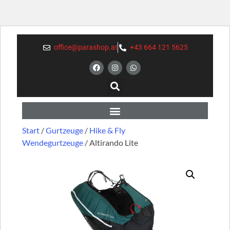
office@parashop.at
+43 664 121 5625
Start
/
Gurtzeuge
/
Hike & Fly
Wendegurtzeuge
/ Altirando Lite