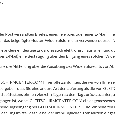
ich
 der Post versandten Briefes, eines Telefaxes oder einer E-Mail) in
afür das beigefügte Muster-Widerrufsformular verwenden, dessen 
e andere eindeutige Erklärung auch elektronisch ausfüllen und üb
per E-Mail) eine Bestätigung über den Eingang eines solchen Wide
s Sie die Mitteilung über die Ausübung des Widerrufsrechts vor Ab
TSCHIRMCENTER.COM Ihnen alle Zahlungen, die wir von Ihnen erha
us ergeben, dass Sie eine andere Art der Lieferung als die von
nd spätestens binnen vierzehn Tagen ab dem Tag zurückzuzahlen, a
gen ist, wobei GLEITSCHIRMCENTER.COM ein angemessenes Entg
ücksendungseingang bei GLEITSHCIRMCENTER.COM, einbehalten kan
gsmittel, das Sie bei der ursprünglichen Transaktion eingeset