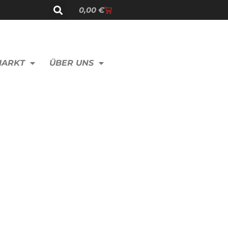
0,00
€
MARKT
ÜBER UNS