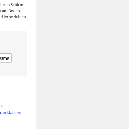
 ihren Schirm
on am Boden.
d lerne deinen
asma
n:
nderklassen