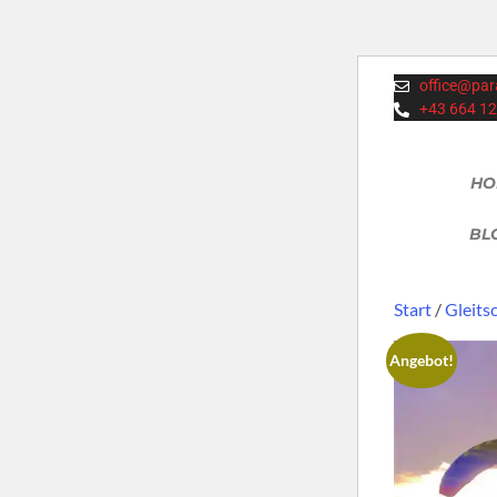
office@par
+43 664 1
HO
BL
Start
/
Gleits
Angebot!