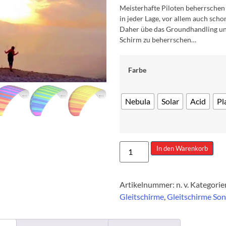
Meisterhafte Piloten beherrschen
in jeder Lage, vor allem auch sch
Daher übe das Groundhandling un
Schirm zu beherrschen…
Farbe
Nebula
Solar
Acid
Pl
In den Warenkorb
Artikelnummer:
n. v.
Kategorie
Gleitschirme
,
Gleitschirme So