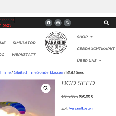
ashop.at
21 5625
SHOP
ME
SIMULATOR
GEBRAUCHTMARKT
OG
WERKSTATT
ÜBER UNS
chirme
/
Gleitschirme Sonderklassen
/ BGD Seed
BGD SEED
1.090,00
€
950,00
€
zzgl.
Versandkosten