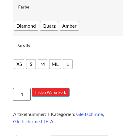
Farbe
Diamond
Quarz
Amber
Größe
XS
S
M
ML
L
In den Warenkorb
Artikelnummer:
1
Kategorien:
Gleitschirme
,
Gleitschirme LTF-A