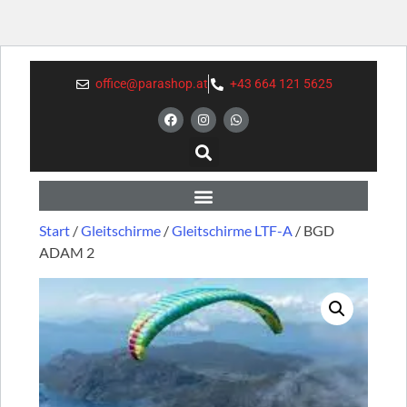
office@parashop.at
+43 664 121 5625
Start
/
Gleitschirme
/
Gleitschirme LTF-A
/ BGD
ADAM 2