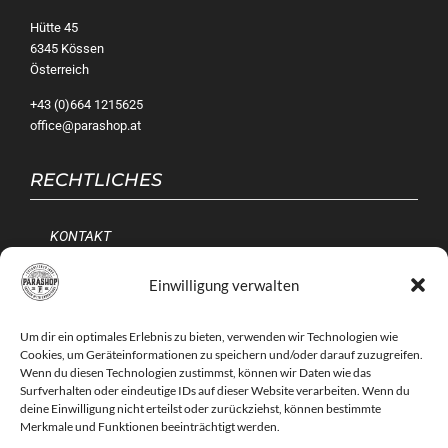
Hütte 45
6345 Kössen
Österreich
+43 (0)664 1215625
office@parashop.at
RECHTLICHES
KONTAKT
IMPRESSUM
Einwilligung verwalten
AGB
Um dir ein optimales Erlebnis zu bieten, verwenden wir Technologien wie
DATENSCHUTZERKLÄRUNG
Cookies, um Geräteinformationen zu speichern und/oder darauf zuzugreifen.
COOKIE-RICHTLINIE (EU)
Wenn du diesen Technologien zustimmst, können wir Daten wie das
Surfverhalten oder eindeutige IDs auf dieser Website verarbeiten. Wenn du
deine Einwilligung nicht erteilst oder zurückziehst, können bestimmte
Merkmale und Funktionen beeinträchtigt werden.
ONLINE STORE